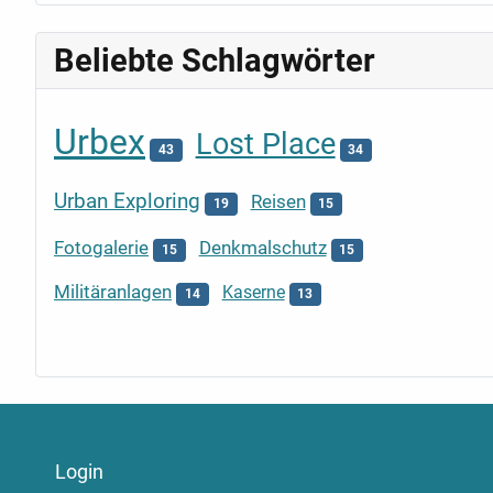
Beliebte Schlagwörter
Urbex
Lost Place
43
34
Urban Exploring
Reisen
19
15
Fotogalerie
Denkmalschutz
15
15
Militäranlagen
Kaserne
14
13
Login