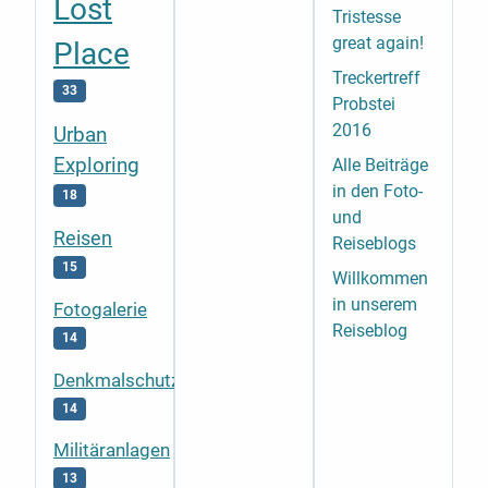
Lost
Tristesse
great again!
Place
Treckertreff
33
Probstei
2016
Urban
Exploring
Alle Beiträge
in den Foto-
18
und
Reisen
Reiseblogs
15
Willkommen
in unserem
Fotogalerie
Reiseblog
14
Denkmalschutz
14
Militäranlagen
13