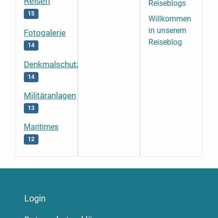
Reisen
Reiseblogs
15
Willkommen
in unserem
Fotogalerie
Reiseblog
14
Denkmalschutz
14
Militäranlagen
13
Maritimes
12
Login