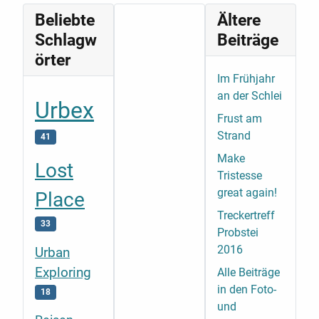
Beliebte
Ältere
Schlagw
Beiträge
örter
Im Frühjahr
an der Schlei
Urbex
Frust am
Strand
41
Make
Lost
Tristesse
great again!
Place
Treckertreff
33
Probstei
2016
Urban
Exploring
Alle Beiträge
in den Foto-
18
und