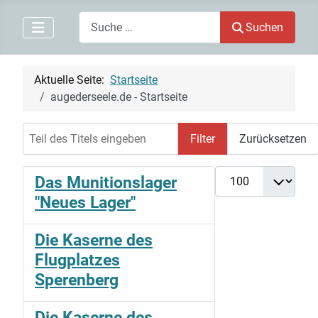
Search
Suchen
Aktuelle Seite:
Startseite
augederseele.de - Startseite
Teil des Titels eingeben
Filter
Zurücksetzen
Anzeige #
Das Munitionslager
"Neues Lager"
Die Kaserne des
Flugplatzes
Sperenberg
Die Kaserne des